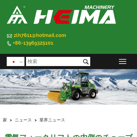

zlh7611@hotmail.com
+86-13969325101


メイ

家
>
ニュース
>
業界ニュース