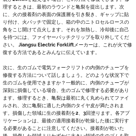
理するときは、最初のラウンドと亀裂を提出します。次
に、火の接着剤の表面の保護層を引き裂き、ギャップに貼
り付け、火パッチで固定し、箱の中のニトロセルロースの
角をこじ開けて点火します。それを加熱し、冷却後に自己
を待つには、ファイヤーパッチクリップを取り外してくだ
さい。 Jiangsu Electric Forkliftメーカーは、これが火で修
復する方法であるとみんなに伝えています。
次に、生のゴムで電気フォークリフトの内側のチューブを
修復する方法について話しましょう。どのような状況下で
生のゴムを使用できますか？一般的に、内側のチューブが
深刻に損傷している場合、生のゴムで修理する必要があり
ます。修理するとき、亀裂は最初に丸く丸められてファイ
ルされ、次に亀裂に適した内側のタイヤ皮が満たされま
す。損傷した領域に生の接着剤を2、3回塗ります。各アプ
リケーションは、最後の適用接着剤が乾燥した後に実行す
る必要があることに注意してください。接着剤が乾いた
後、損傷した領域よりわずかに大きい領域の生のゴムを取